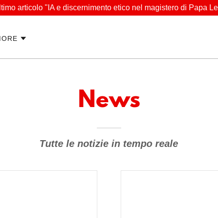
ultimo articolo "IA e discernimento etico nel magistero di Papa L
MORE
News
Tutte le notizie in tempo reale